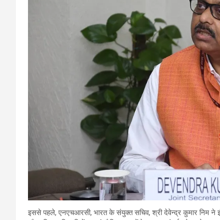
इससे पहले, एनएचआरसी, भारत के संयुक्त सचिव, श्री देवेन्द्र कुमार निम ने इंटर