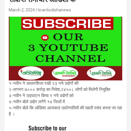
March 2, 2024
krantiodishanews
१-नवीन ने आधारशिला रखी २३ नये उद्दोगों की
२-लगभग ७००० करोड़ का निवेश,२४५०८ लोगों को मिलेगी नियुक्ति
३-नवीन ने उद्घाटन किया ९ नये उद्दोगों को
४-नवीन बोले उद्दोग लगेंगे १४ जिलों में
५-नवीन बोले कि ओडिशा आजकल उद्योगपतियों की पहली पसंद बनता जा रहा
है ।