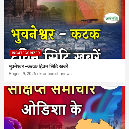
UNCATEGORIZED
भुवनेश्वर -कटक ट्विन सिटि खबरें
August 9, 2026
krantiodishanews