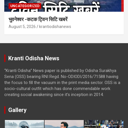
UNCATEGORIZED
भुवनेश्वर -कटक ट्विन सिटि खबरें
August 5, 2026
krantiodishanews
Kranti Odisha News
“Kranti Odisha” News paper is published by Odisha Surakhya
Sena (OSS) bearing RNI Regd. No-ODIODI/2016/71588 having
the focus to fill the vacuum in the print media sector. OSS is a
socio-cultural outfit which has done commendable work
creating social awakening since it’s inception in 2014.
Gallery