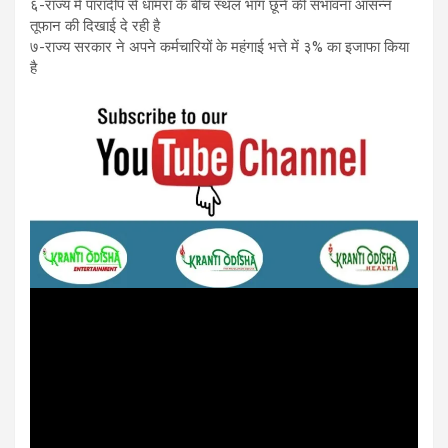
६-राज्य में पारादीप से धामरा के बीच स्थल भाग छूने की संभावना आसन्न
तूफान की दिखाई दे रही है
७-राज्य सरकार ने अपने कर्मचारियों के महंगाई भत्ते में ३% का इजाफा किया
है