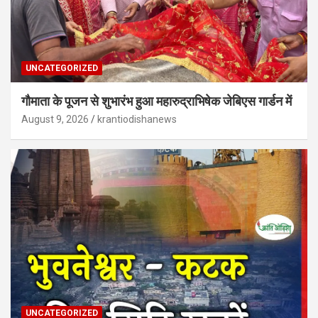
UNCATEGORIZED
गौमाता के पूजन से शुभारंभ हुआ महारुद्राभिषेक जेबिएस गार्डन में
August 9, 2026
krantiodishanews
UNCATEGORIZED