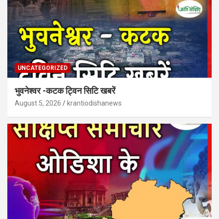
UNCATEGORIZED
भुवनेश्वर -कटक ट्विन सिटि खबरें
August 5, 2026
krantiodishanews