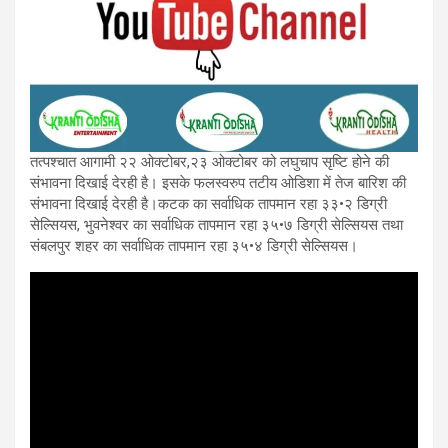
तत्पश्चात आगामी २२ ओक्टोबर,२३ ओक्टोबर को लघुचाप सृष्टि होने की
संभावना दिखाई देरही है। इसके फलस्वरुप तटीय ओडिशा में तेज बारिश की
संभावना दिखाई देरही है।कटक का सर्वाधिक तापमान रहा ३३•२ डिग्री
सेल्सियस, भुवनेश्वर का सर्वाधिक तापमान रहा ३५•७ डिग्री सेल्सियस तथा
संबलपुर शहर का सर्वाधिक तापमान रहा ३५•४ डिग्री सेल्सियस।