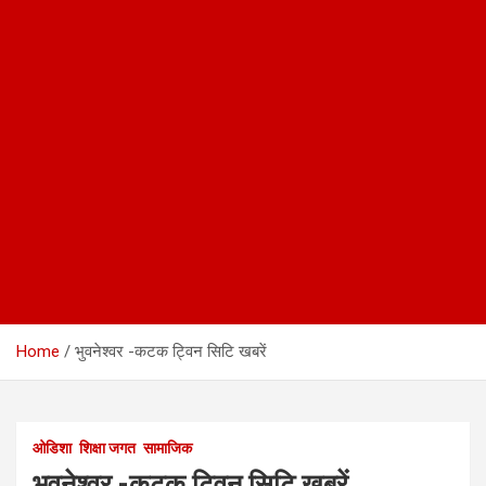
Home
भुवनेश्वर -कटक ट्विन सिटि खबरें
ओडिशा
शिक्षा जगत
सामाजिक
भुवनेश्वर -कटक ट्विन सिटि खबरें