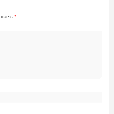
re marked
*