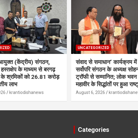
IZED
UNCATEGORIZED
आयुक्त (केंद्रीय) संगठन,
संवाद से समाधान’ कार्यक्रम में 
 हस्तक्षेप के माध्यम से बरगढ़
सर्वोपरि संगठन के अध्यक्ष सोह
्स के श्रमिकों को 26.81 करोड़
ट्रॉफी से सम्मानित; लोक भवन 
त्तीय लाभ
महावीर के सिद्धांतों पर हुआ राष्
026
krantiodishanews
August 6, 2026
krantiodishan
Categories