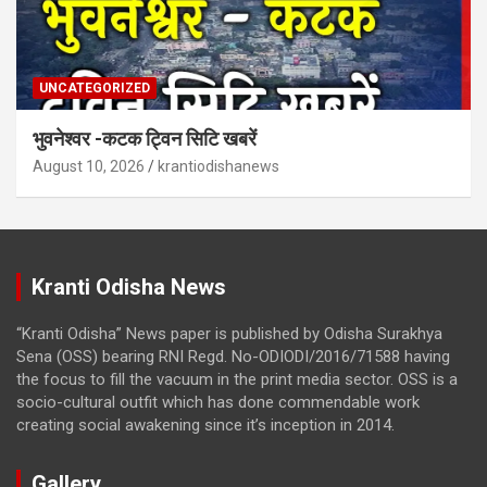
UNCATEGORIZED
भुवनेश्वर -कटक ट्विन सिटि खबरें
August 10, 2026
krantiodishanews
Kranti Odisha News
“Kranti Odisha” News paper is published by Odisha Surakhya
Sena (OSS) bearing RNI Regd. No-ODIODI/2016/71588 having
the focus to fill the vacuum in the print media sector. OSS is a
socio-cultural outfit which has done commendable work
creating social awakening since it’s inception in 2014.
Gallery