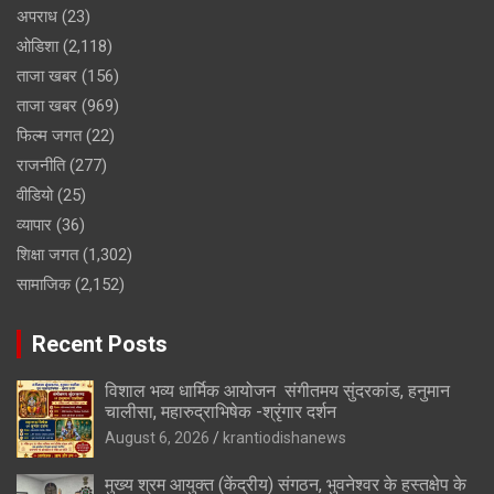
अपराध
(23)
ओडिशा
(2,118)
ताजा खबर
(156)
ताजा खबर
(969)
फिल्म जगत
(22)
राजनीति
(277)
वीडियो
(25)
व्यापार
(36)
शिक्षा जगत
(1,302)
सामाजिक
(2,152)
Recent Posts
विशाल भव्य धार्मिक आयोजन संगीतमय सुंदरकांड, हनुमान
चालीसा, महारुद्राभिषेक -श्रृंगार दर्शन
August 6, 2026
krantiodishanews
मुख्य श्रम आयुक्त (केंद्रीय) संगठन, भुवनेश्वर के हस्तक्षेप के