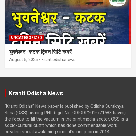
UNCATEGORIZED
भुवनेश्वर -कटक ट्विन सिटि खबरें
August 5, 2026
krantiodishanews
Kranti Odisha News
“Kranti Odisha” News paper is published by Odisha Surakhya
Sena (OSS) bearing RNI Regd. No-ODIODI/2016/71588 having
the focus to fill the vacuum in the print media sector. OSS is a
socio-cultural outfit which has done commendable work
creating social awakening since it’s inception in 2014.