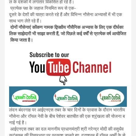
ल के दशकों में लगातार विकसित हो रहे हैं।
प्रत्येक पक्ष के जहाज नियमित रूप से एक-
दूसरे के देशों की यात्रा करते रहे हैं और विभिन्न नौसेना अभ्यासों में भी एक
साथ भाग लेते रहे हैं।
दोनों
नौसेनाएं
कोंकण
नामक
द्विपक्षीय
नौसैनिक
अभ्यास
के
लिए
एक
दीर्घका
लिक
साझेदारी
भी
साझा
करती
हैं
,
जो
पिछले
कई
वर्षों
से
प्रत्येक
वर्ष
आयोजित
किया
जाता
है।
लंदन बंदरगाह पर आईएनएस तबर के चार दिनों के प्रवास के दौरान भारतीय
नौसेना और रॉयल नेवी के बीच पेशेवर बातचीत की एक श्रृंखला की योजना ब
नाई गई है।
आईएनएस तबर का दल माननीय प्रधानमंत्री श्री नरेन्द्र मोदी की वसुधैव
कुटुंबकम की विचारधारा पर प्रकाश डालते हुए, वृद्धाश्रम में रॉयल आर्मी के से