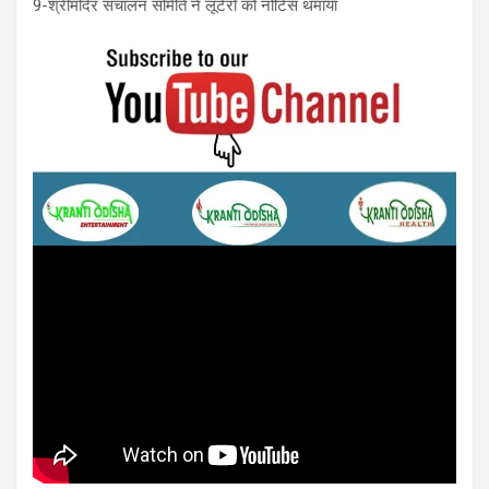
9-श्रीमंदिर संचालन समिति ने लूटेरों को नोटिस थमाया