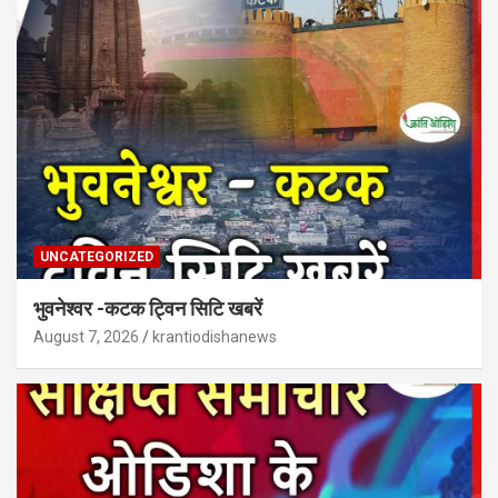
UNCATEGORIZED
भुवनेश्वर -कटक ट्विन सिटि खबरें
August 7, 2026
krantiodishanews