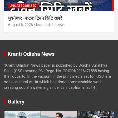
UNCATEGORIZED
भुवनेश्वर -कटक ट्विन सिटि खबरें
August 6, 2026
krantiodishanews
Kranti Odisha News
“Kranti Odisha” News paper is published by Odisha Surakhya
Sena (OSS) bearing RNI Regd. No-ODIODI/2016/71588 having
the focus to fill the vacuum in the print media sector. OSS is a
socio-cultural outfit which has done commendable work
creating social awakening since it’s inception in 2014.
Gallery