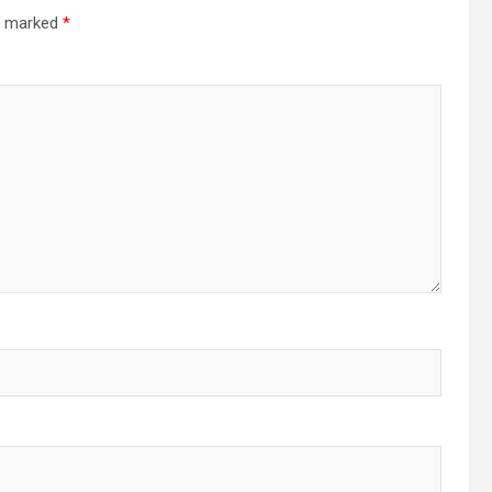
re marked
*