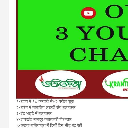
१-राज्य में १८ फरवरी से+२ परीक्षा शुरू
२-बारंग में नाबालिग लड़की संग बलात्कार
३-इंट भट्टे में बलात्कार
४-झारखंड मजदूर बलात्कारी गिरफ्तार
५-कटक बालियात्रा में दिनों दिन भीड़ बढ़ रही