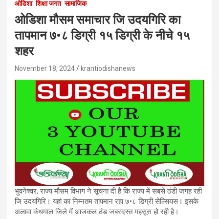
ओडिशा
शिक्षा जगत
सामाजिक
ओडिशा मौसम समाचार जि उदयगिरि का
तापमान ७•८ डिग्री १५ डिग्री के नीचे १५
शहर
November 18, 2024
krantiodishanews
भुवनेश्वर, राज्य मौसम विभाग ने सूचना दी है कि राज्य में सबसे ठंडी जगह रही
जि उदयगिरि। यहां का निम्नतम तापमान रहा ७•८ डिग्री सेल्सियस। इसके
अलावा कंधमाल जिले में आजकल ठंड जबरदस्त महसूस हो रही है।