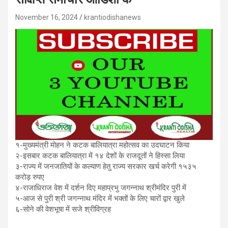
November 16, 2024
krantiodishanews
१-मुख्यमंत्री मोहन ने कटक बालियात्रा महोत्सव का उदघाटन किया
२-इसबार कटक बालियात्रा में १४ देशों के राजदूतों ने हिस्सा लिया
३-राज्य में जनजातियों के कल्याण हेतु राज्य सरकार खर्च करेगी १५३५
करोड़ रुपए
४-राजाधिराज वेश में दर्शन दिए महाप्रभु जगन्नाथ श्रीमंदिर पुरी में
५-आज से पुरी श्री जगन्नाथ मंदिर में भक्तों के लिए चारों द्वार खुले
६-सोने की वेशभूषा में सजे श्रीविग्रह