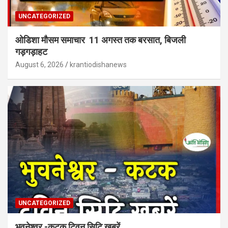
UNCATEGORIZED
ओडिशा मौसम समाचार 11 अगस्त तक बरसात, बिजली
गड़गड़ाहट
August 6, 2026
krantiodishanews
UNCATEGORIZED
भुवनेश्वर -कटक ट्विन सिटि खबरें