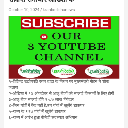
October 10, 2024
krantiodishanews
१-विशिष्ट उद्योगपति रतन टाटा के निधन पर मुख्यमंत्री मोहन ने शोक
जताया
२-ओडिशा में १४ ओक्टोबर से आलू बीजों की सप्लाई किसानों के लिए होगी
३-आलू बीज सप्लाई होंगे १•८७ लाख क्विंटल
४-जिन गांवों में बैंक नहीं है,उन गांवों में खुलेंगे डाकघर
५-राज्य के ९१७ गांवों में खुलेंगे डाकघर
६-राज्य में आरंभ हुआ बीजेडी सदस्यता अभियान