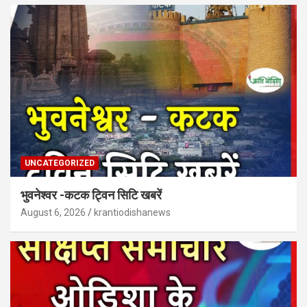
UNCATEGORIZED
भुवनेश्वर -कटक ट्विन सिटि खबरें
August 6, 2026
krantiodishanews