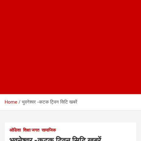
Home
भुवनेश्वर -कटक ट्विन सिटि खबरें
ओडिशा
शिक्षा जगत
सामाजिक
भुवनेश्वर -कटक ट्विन सिटि खबरें