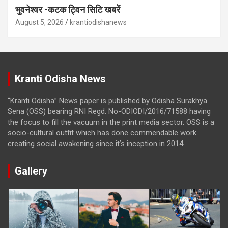
भुवनेश्वर -कटक ट्विन सिटि खबरें
August 5, 2026
krantiodishanews
Kranti Odisha News
“Kranti Odisha” News paper is published by Odisha Surakhya
Sena (OSS) bearing RNI Regd. No-ODIODI/2016/71588 having
the focus to fill the vacuum in the print media sector. OSS is a
socio-cultural outfit which has done commendable work
creating social awakening since it’s inception in 2014.
Gallery