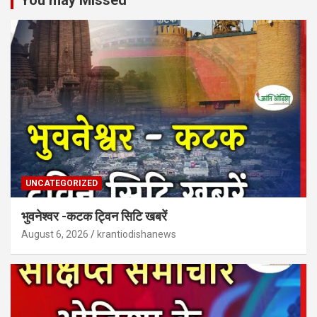
You may Missed
UNCATEGORIZED
भुवनेश्वर -कटक ट्विन सिटि खबरें
August 6, 2026
krantiodishanews