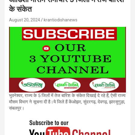
के संकेत
August 20, 2024
krantiodishanews
भुवनेश्वर, राज्य के 5 जिलों में तेज बारिश के संकेत दिखाई दे रहे हैं, ऐसी राज्य
मौसम विभाग ने सूचना दी है।ये जिले हैं केंओझर, सुंदरगढ़, देवगढ़, झारसुगुड़ा,
संबलपुर।