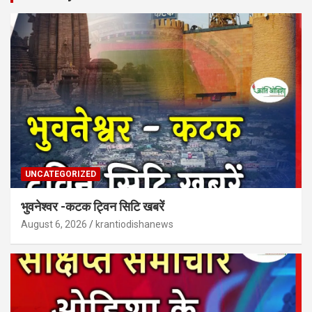
UNCATEGORIZED
भुवनेश्वर -कटक ट्विन सिटि खबरें
August 6, 2026
krantiodishanews