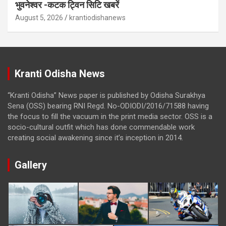
भुवनेश्वर -कटक ट्विन सिटि खबरें
August 5, 2026
krantiodishanews
Kranti Odisha News
“Kranti Odisha” News paper is published by Odisha Surakhya
Sena (OSS) bearing RNI Regd. No-ODIODI/2016/71588 having
the focus to fill the vacuum in the print media sector. OSS is a
socio-cultural outfit which has done commendable work
creating social awakening since it’s inception in 2014.
Gallery