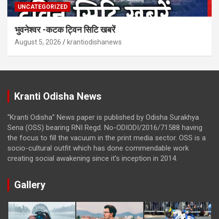
UNCATEGORIZED
भुवनेश्वर -कटक ट्विन सिटि खबरें
August 5, 2026
krantiodishanews
Kranti Odisha News
“Kranti Odisha” News paper is published by Odisha Surakhya
Sena (OSS) bearing RNI Regd. No-ODIODI/2016/71588 having
the focus to fill the vacuum in the print media sector. OSS is a
socio-cultural outfit which has done commendable work
creating social awakening since it’s inception in 2014.
Gallery