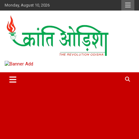
Skip
Monday, August 10, 2026
to
content
Kranti Odisha” News paper is published by Odisha Surakhya Sena
Kranti Odisha News
(OSS)