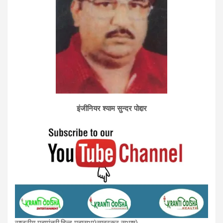
इंजीनियर श्याम सुन्दर पोद्दार
राष्ट्रीय महामंत्री,हिन्दू महासभा)सावरकर सुभाष)