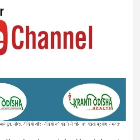
बावजूद, मीम्स, वीडियो और ऑडियो को बढ़ाने में चीन का बढ़ता प्रयोग संभवतः