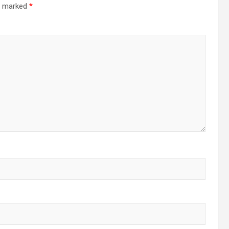
re marked
*