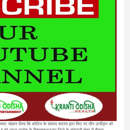
वत: संज्ञान लिया कि कॉलेज के संकाय सदस्य द्वारा किए गए यौन उत्पीड़न को