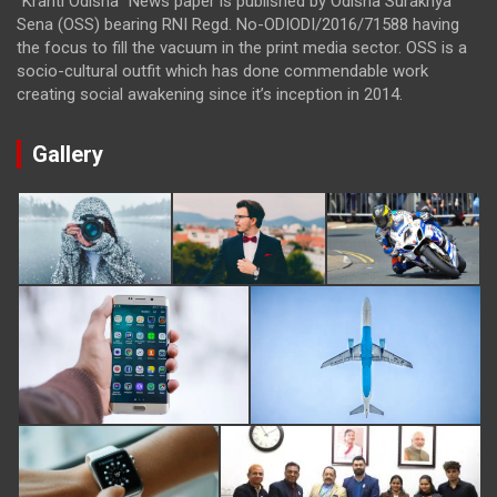
“Kranti Odisha” News paper is published by Odisha Surakhya
Sena (OSS) bearing RNI Regd. No-ODIODI/2016/71588 having
the focus to fill the vacuum in the print media sector. OSS is a
socio-cultural outfit which has done commendable work
creating social awakening since it’s inception in 2014.
Gallery