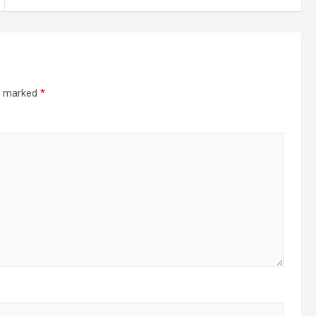
re marked
*