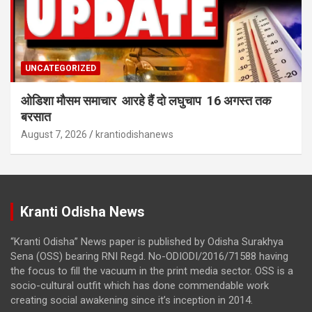
UNCATEGORIZED
ओडिशा मौसम समाचार आरहे हैं दो लघुचाप 16 अगस्त तक
बरसात
August 7, 2026
krantiodishanews
Kranti Odisha News
“Kranti Odisha” News paper is published by Odisha Surakhya
Sena (OSS) bearing RNI Regd. No-ODIODI/2016/71588 having
the focus to fill the vacuum in the print media sector. OSS is a
socio-cultural outfit which has done commendable work
creating social awakening since it’s inception in 2014.