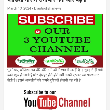
March 13, 2024
krantiodishanews
भुवनेश्वर, ओडिशा अब धीरे-धीरे गर्मी की गि‌रफ्त में आरही है । सुबह से ही गर्मी
बढ़ने शुरु हो जाती है और दोपहर होते-होते गर्मी काफी प्रखर रुप धारण कर
लेती है।इससे आमलोगों को काफी मुश्किलें झेलनी पड़ रही है।