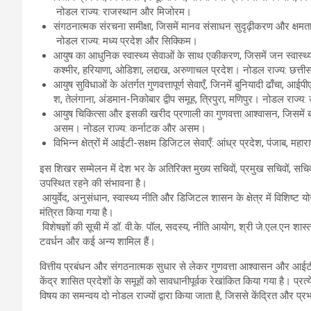
नोडल राज्य: राजस्थान और मिजोरम।
संगठनात्मक संरचना समीक्षा, जिसमें मानव संसाधन सुदृढ़ीकरण और क्षमता नि
नोडल राज्य: मध्य प्रदेश और सिक्किम।
आयुष का आधुनिक स्वास्थ्य सेवाओं के साथ एकीकरण, जिसमें जन स्वास्थ्य क
कश्मीर, हरियाणा, ओडिशा, लद्दाख, अरुणाचल प्रदेश। नोडल राज्य: छत्
आयुष सुविधाओं के अंतर्गत गुणवत्तापूर्ण सेवाएँ, जिनमें बुनियादी ढाँचा, आ
श, तेलंगाना, अंडमान-निकोबार द्वीप समूह, त्रिपुरा, मणिपुर। नोडल राज्य
आयुष चिकित्सा और इसकी खरीद प्रणाली का गुणवत्ता आश्वासन, जिसमें ब्रां
असम। नोडल राज्य: कर्नाटक और असम।
विभिन्न क्षेत्रों में आईटी-सक्षम डिजिटल सेवाएँ: आंध्र प्रदेश, पंजाब, 
इस शिखर सम्मेलन में देश भर के अतिरिक्त मुख्य सचिवों, प्रमुख सचिवों, सचि
उपस्थित रहने की संभावना है।
आयुर्वेद, अनुसंधान, स्वास्थ्य नीति और डिजिटल शासन के क्षेत्र में विशिष्ट योग
मंत्रित किया गया है।
विशेषज्ञों की सूची में डॉ. वी.के. पॉल, सदस्य, नीति आयोग, श्री जे.एल.एन शास्
टवर्धन और कई अन्य शामिल हैं।
वित्तीय प्रबंधन और संगठनात्मक सुधार से लेकर गुणवत्ता आश्वासन और आईटी-सक
केंद्र शासित प्रदेशों के समूहों को सावधानीपूर्वक रेखांकित किया गया है। प्रत
विषय का समन्वय दो नोडल राज्यों द्वारा किया जाता है, जिससे केंद्रित और प्रभ