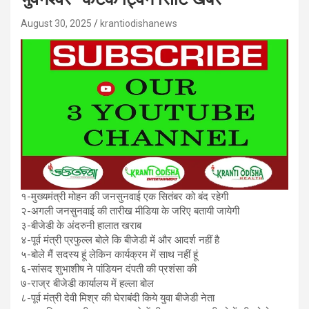
August 30, 2025
krantiodishanews
१-मुख्यमंत्री मोहन की जनसुनवाई एक सितंबर को बंद रहेगी
२-अगली जनसुनवाई की तारीख मीडिया के जरिए बतायी जायेगी
३-बीजेडी के अंदरुनी हालात खराब
४-पूर्व मंत्री प्रफुल्ल बोले कि बीजेडी में और आदर्श नहीं है
५-बोले मैं सदस्य हूं लेकिन कार्यक्रम में साथ नहीं हूं
६-सांसद शुभाशीष ने पांडियन दंपती की प्रशंसा की
७-राज्र बीजेडी कार्यालय में हल्ला बोल
८-पूर्व मंत्री देवी मिश्र की घेराबंदी किये युवा बीजेडी नेता