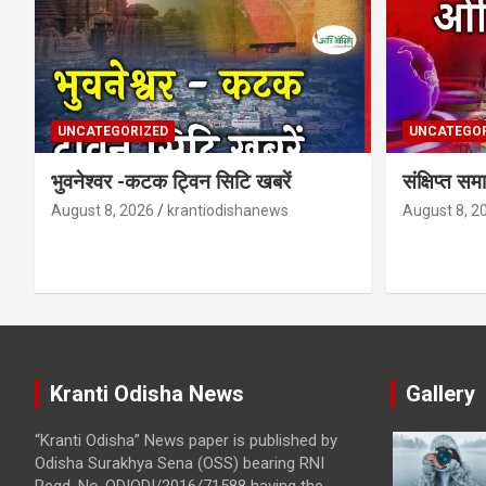
UNCATEGORIZED
UNCATEGOR
भुवनेश्वर -कटक ट्विन सिटि खबरें
संक्षिप्त 
August 8, 2026
krantiodishanews
August 8, 2
Kranti Odisha News
Gallery
“Kranti Odisha” News paper is published by
Odisha Surakhya Sena (OSS) bearing RNI
Regd. No-ODIODI/2016/71588 having the