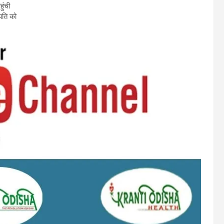
ुंची
रपति को