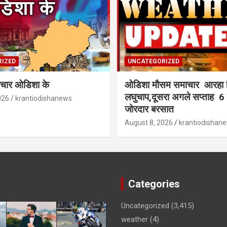
IZED
UNCATEGORIZED
समाचार ओडिशा के
ओडिशा मौसम समाचार आरहा 
लघुचाप,दूसरा अगले सप्ताह 6 जि
026
krantiodishanews
जोरदार बरसात
August 8, 2026
krantiodishan
Categories
Uncategorized
(3,415)
weather
(4)