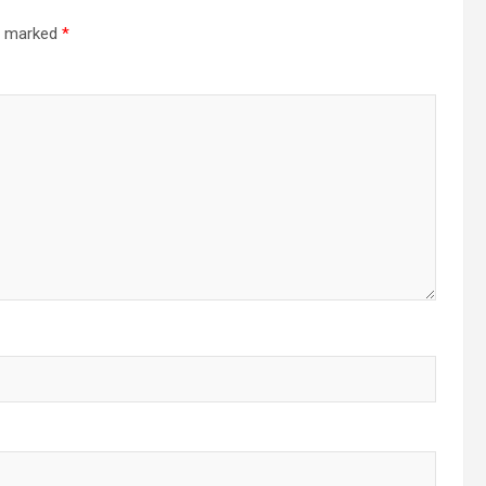
re marked
*