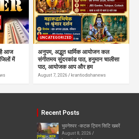
UNCATEGORIZED
है आज
अनुपम, अद्भुत धार्मिक आयोजन कल
लों में
संगीतमय सुंदरकांड पाठ, हनुमान चालीसा
पाठ, आयोजक आप और हम
ews
August 7, 2026
krantiodishanews
Recent Posts
भुवनेश्वर -कटक ट्विन सिटि खबरें
August 8, 2026