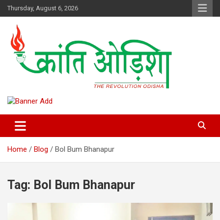
Skip
Thursday, August 6, 2026
to
content
Kranti Odisha” News paper is published by Odisha Surakhya Sena
Kranti Odisha News
(OSS)
Home
Blog
Bol Bum Bhanapur
Tag:
Bol Bum Bhanapur