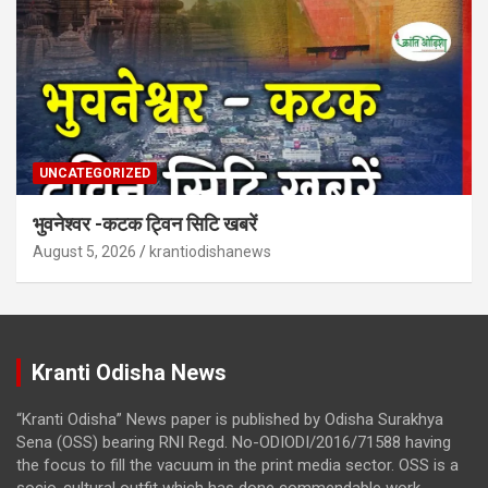
UNCATEGORIZED
भुवनेश्वर -कटक ट्विन सिटि खबरें
August 5, 2026
krantiodishanews
Kranti Odisha News
“Kranti Odisha” News paper is published by Odisha Surakhya
Sena (OSS) bearing RNI Regd. No-ODIODI/2016/71588 having
the focus to fill the vacuum in the print media sector. OSS is a
socio-cultural outfit which has done commendable work