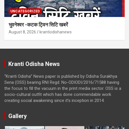
UNCATEGORIZED
भुवनेश्वर -कटक ट्विन सिटि खबरें
August 8, 2026
krantiodishanews
Kranti Odisha News
“Kranti Odisha” News paper is published by Odisha Surakhya
Sena (OSS) bearing RNI Regd. No-ODIODI/2016/71588 having
the focus to fill the vacuum in the print media sector. OSS is a
socio-cultural outfit which has done commendable work
creating social awakening since it’s inception in 2014.
Gallery