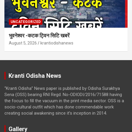
UNCATEGORIZED
भुवनेश्वर -कटक ट्विन सिटि खबरें
August 5, 2026
krantiodishanews
Kranti Odisha News
“Kranti Odisha” News paper is published by Odisha Surakhya
Sena (OSS) bearing RNI Regd. No-ODIODI/2016/71588 having
the focus to fill the vacuum in the print media sector. OSS is a
socio-cultural outfit which has done commendable work
creating social awakening since it’s inception in 2014.
Gallery