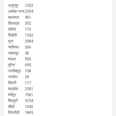
अनूपपुर
1522
अशोक नगर
2294
बालाघाट
401
छिंदवाड़ा
202
दतिया
110
डिंडौरी
1532
गुना
2084
ग्वालियर
266
जबलपुर
42
मंडला
903
मुरैना
695
नरसिंहपुर
158
रायसेन
29
सिवनी
117
शहडोल
2591
श्योपुर
7561
शिवपुरी
5154
सीधी
1042
सिंगरौली
1895