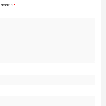
re marked
*