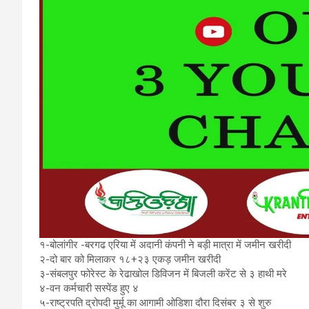
१-बोलांगीर -बरगढ एरिया में अदानी कंपनी ने बड़ी मात्रा में जमीन खरीदी
२-दो बार को मिलाकर १८+२३ एकड़ जमीन खरीदी
३-संबलपुर फोरेस्ट के रेढाखोल डिविजन में बिजली करेंट से ३ हाथी मरे
४-वन कर्मचारी सस्पेंड हुए ४
५-राष्ट्रपति द्रोपदी मुर्मू का आगामी ओडिशा दौरा दिसंबर ३ से शुरु