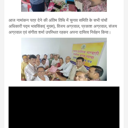
आज नामांकन पत्र देने की अंतिम तिथि में चुनाव समिति के सभी पांचों
अधिकारी पद्म भावसिंका( मुख्य), विजय अग्रवाल, प्रकाश अग्रवाल, संजय
अग्रवाल एवं संगीता शर्मा उपस्थित रहकर अपना दायित्व निर्वहन किया।