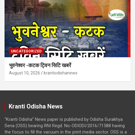
UNCATEGORIZED
भुवनेश्वर -कटक ट्विन सिटि खबरें
August 10, 2026
krantiodishanews
Kranti Odisha News
“Kranti Odisha” News paper is published by Odisha Surakhya
Sena (OSS) bearing RNI Regd. No-ODIODI/2016/71588 having
the focus to fill the vacuum in the print media sector. OSS is a