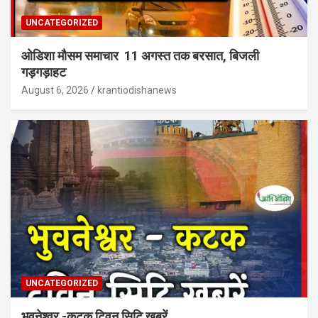
UNCATEGORIZED
ओडिशा मौसम समाचार 11 अगस्त तक बरसात, बिजली
गड़गड़ाहट
August 6, 2026
krantiodishanews
UNCATEGORIZED
भुवनेश्वर -कटक ट्विन सिटि खबरें