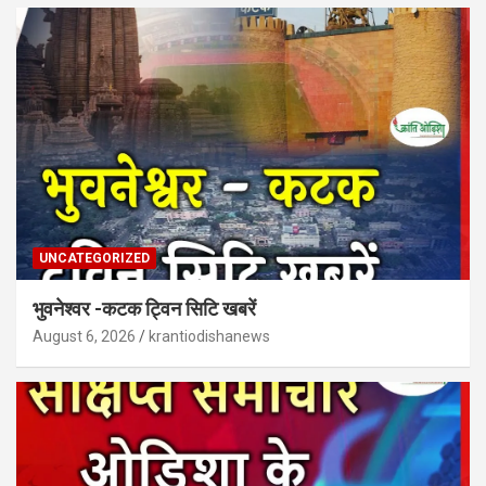
UNCATEGORIZED
भुवनेश्वर -कटक ट्विन सिटि खबरें
August 6, 2026
krantiodishanews