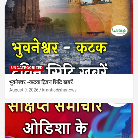
UNCATEGORIZED
भुवनेश्वर -कटक ट्विन सिटि खबरें
August 9, 2026
krantiodishanews