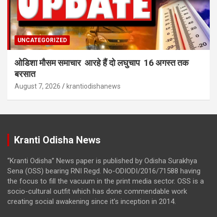
UNCATEGORIZED
ओडिशा मौसम समाचार आरहे हैं दो लघुचाप 16 अगस्त तक
बरसात
August 7, 2026
krantiodishanews
Kranti Odisha News
“Kranti Odisha” News paper is published by Odisha Surakhya
Sena (OSS) bearing RNI Regd. No-ODIODI/2016/71588 having
the focus to fill the vacuum in the print media sector. OSS is a
socio-cultural outfit which has done commendable work
creating social awakening since it’s inception in 2014.