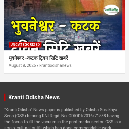
UNCATEGORIZED
भुवनेश्वर -कटक ट्विन सिटि खबरें
August 8, 2026
krantiodishanews
Kranti Odisha News
“Kranti Odisha” News paper is published by Odisha Surakhya
Sena (OSS) bearing RNI Regd. No-ODIODI/2016/71588 having
the focus to fill the vacuum in the print media sector. OSS is a
socio-cultural outfit which has done commendable work