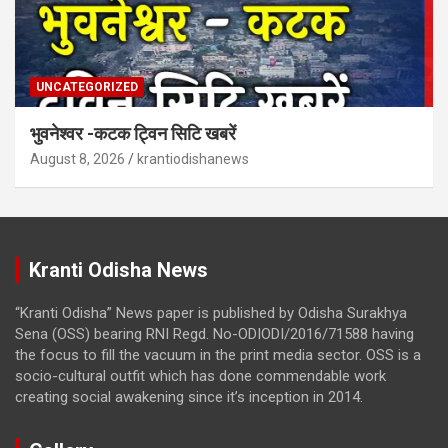
UNCATEGORIZED
भुवनेश्वर -कटक ट्विन सिटि खबरें
August 8, 2026
krantiodishanews
Kranti Odisha News
“Kranti Odisha” News paper is published by Odisha Surakhya
Sena (OSS) bearing RNI Regd. No-ODIODI/2016/71588 having
the focus to fill the vacuum in the print media sector. OSS is a
socio-cultural outfit which has done commendable work
creating social awakening since it’s inception in 2014.