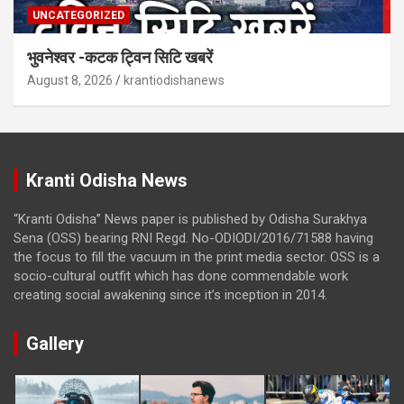
UNCATEGORIZED
भुवनेश्वर -कटक ट्विन सिटि खबरें
August 8, 2026
krantiodishanews
Kranti Odisha News
“Kranti Odisha” News paper is published by Odisha Surakhya
Sena (OSS) bearing RNI Regd. No-ODIODI/2016/71588 having
the focus to fill the vacuum in the print media sector. OSS is a
socio-cultural outfit which has done commendable work
creating social awakening since it’s inception in 2014.
Gallery