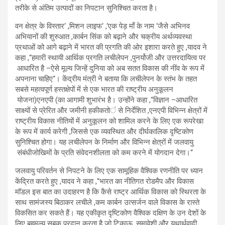
तरीके से अंतिम उत्पादों का निपटान सुनिश्चित करता है।
वन क्षेत्र के विस्तार
, ‘
मिशन लाइफ
‘, ‘
एक पेड़ माँ के नाम
‘
जैसे अभिनव
अभिया
नों की शुरुआत
,
कार्बन सिंक को बढ़ाने और चक्रीय अर्थव्यवस्था
प्रथाओं को आगे बढ़ाने में भारत की प्रगति की ओर इशारा करते हुए
,
यादव ने
कहा
,
“हमारी स्थायी आर्थिक प्रगति लचीलेपन
,
पुनर्योजी और उत्तरदायित्व पर
आधारित है
–
ऐसे मूल्य जिन्हें दुनिया को अब सतत वि
कास की नींव के रूप में
अपनाना चाहिए
“
। केंद्रीय मंत्री ने बताया कि लचीलेपन के स्तंभ के तहत
सबसे महत्वपूर्ण हस्तक्षेपों में से एक भारत की राष्ट्रीय अनुकूलन
योजना
(
एनएपी
)
का आगामी शुभारंभ है। उन्होंने कहा
,
“विज्ञान
–
आधारित
साक्ष्यों से प्रेरित और जमीनी हकीकतो
ं से निर्देशित
,
एनएपी विभिन्न क्षेत्रों में
राष्ट्रीय विकास नीतियों में अनुकूलन को शामिल करने के लिए एक रूपरेखा
के रूप में कार्य करेगी
,
जिससे एक व्यवस्थित और दीर्घकालिक दृष्टिकोण
सुनिश्चित होगा। यह लचीलेपन के निर्माण और विभिन्न क्षेत्रों में जलवायु
संबंधी
जोखिमों के प्रति संवेदनशीलता को कम करने में योगदान देगा।
“
जलवायु परिवर्तन से निपटने के लिए एक सामूहिक वैश्विक रणनीति पर ध्यान
केंद्रित करते हुए
,
यादव ने कहा
,
“भारत का नीतिगत रोडमैप और विकास
मॉडल इस बात का उदाहरण है कि कैसे राष्ट्र आर्थिक विकास को स्थिरता के
साथ सामंजस्य बिठाकर लचीले
,
कम कार्बन उत्सर्जन वाले विकास के रास्ते
विकसित कर सकते हैं। यह एकीकृत दृष्टिकोण वैश्विक दक्षिण के उन देशों के
लिए बहुमूल्य सबक प्रदान करता है जो टिकाऊ
,
समावेशी और यथार्थवादी