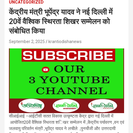
UNCATEGORIZED
केंद्रीय मंत्री भूपेंद्र यादव ने नई दिल्ली में
20वें वैश्विक स्थिरता शिखर सम्मेलन को
संबोधित किया
September 2, 2025
krantiodishanews
सीआईआई
–
आईटीसी सतत विकास उत्कृष्टता केंद्र द्वारा नई दिल्ली में
आयोजित
20
वें वैश्विक स्थिरता श
िखर सम्मेलन में
,
केंद्रीय पर्यावरण
,
वन एवं
जलवायु परिवर्तन मंत्री
,
भूपेंद्र यादव ने लचीले
,
पुनर्योजी और उत्तरदायी