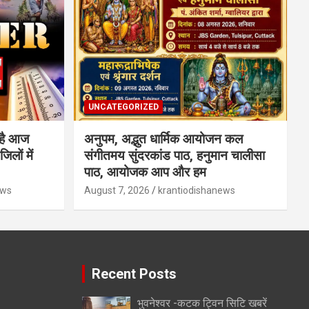
UNCATEGORIZED
है आज
अनुपम, अद्भुत धार्मिक आयोजन कल
लों में
संगीतमय सुंदरकांड पाठ, हनुमान चालीसा
पाठ, आयोजक आप और हम
ews
August 7, 2026
krantiodishanews
Recent Posts
भुवनेश्वर -कटक ट्विन सिटि खबरें