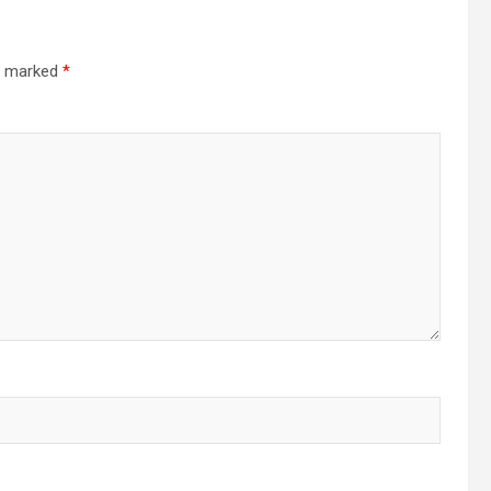
re marked
*