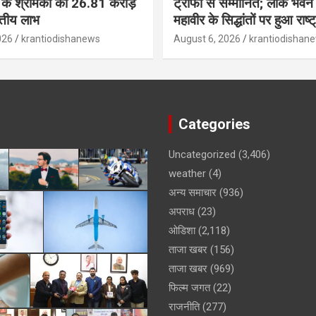
्स के श्रमिकों को 26.81 करोड़
ट्रॉफी से सम्मानित; लोक भवन 
त्तीय लाभ
महावीर के सिद्धांतों पर हुआ राष्
026
krantiodishanews
August 6, 2026
krantiodishan
Categories
Uncategorized
(3,406)
weather
(4)
अन्य समाचार
(936)
अपराध
(23)
ओडिशा
(2,118)
ताजा खबर
(156)
ताजा खबर
(969)
फिल्म जगत
(22)
राजनीति
(277)