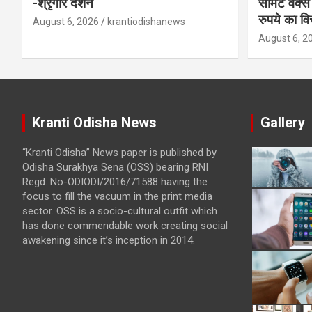
-श्रृंगार दर्शन
सीमेंट वर्क
रुपये का वि
August 6, 2026
krantiodishanews
August 6, 2
Kranti Odisha News
Gallery
“Kranti Odisha” News paper is published by
Odisha Surakhya Sena (OSS) bearing RNI
Regd. No-ODIODI/2016/71588 having the
focus to fill the vacuum in the print media
sector. OSS is a socio-cultural outfit which
has done commendable work creating social
awakening since it’s inception in 2014.