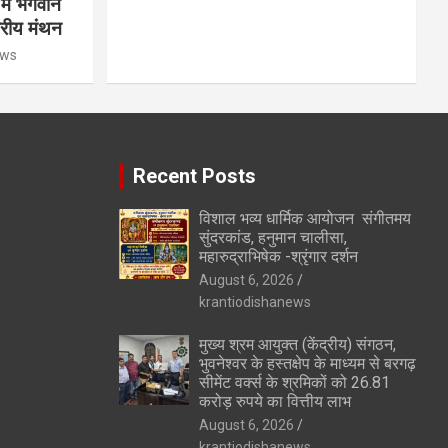
में भगवान
ट्रीय मंथन
ews
Recent Posts
विशाल भव्य धार्मिक आयोजन संगीतमय
सुंदरकांड, हनुमान चालीसा,
महारुद्राभिषेक -श्रृंगार दर्शन
August 6, 2026
krantiodishanews
मुख्य श्रम आयुक्त (केंद्रीय) संगठन,
भुवनेश्वर के हस्तक्षेप के माध्यम से बरगढ़
सीमेंट वर्क्स के श्रमिकों को 26.81
करोड़ रुपये का वित्तीय लाभ
August 6, 2026
krantiodishanews