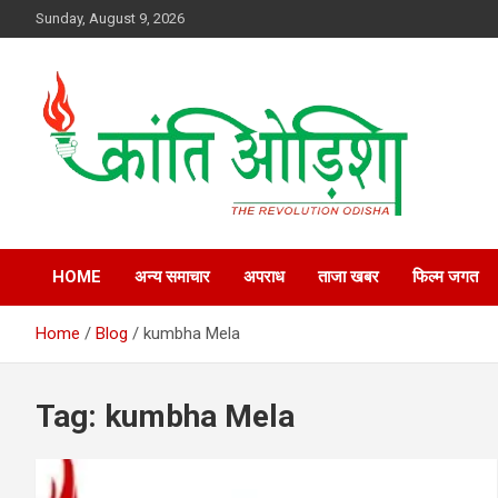
Skip
Sunday, August 9, 2026
to
content
Kranti Odisha” News paper is published by Odisha Surakhya
Kranti Odisha News
Sena (OSS)
HOME
अन्य समाचार
अपराध
ताजा खबर
फिल्म जगत
Home
Blog
kumbha Mela
Tag:
kumbha Mela