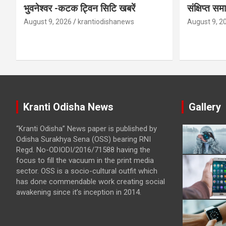
भुवनेश्वर -कटक ट्विन सिटि खबरें
संक्षिप्त 
August 9, 2026
krantiodishanews
August 9, 2
Kranti Odisha News
Gallery
“Kranti Odisha” News paper is published by
Odisha Surakhya Sena (OSS) bearing RNI
Regd. No-ODIODI/2016/71588 having the
focus to fill the vacuum in the print media
sector. OSS is a socio-cultural outfit which
has done commendable work creating social
awakening since it’s inception in 2014.