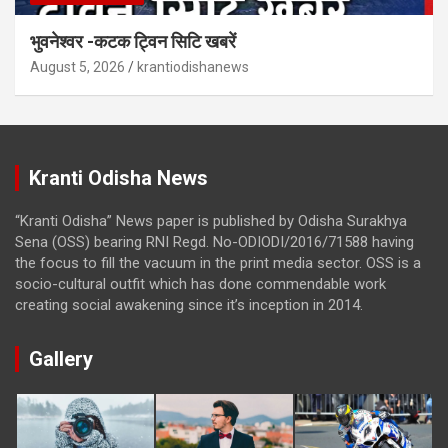
भुवनेश्वर -कटक ट्विन सिटि खबरें
August 5, 2026
krantiodishanews
Kranti Odisha News
“Kranti Odisha” News paper is published by Odisha Surakhya
Sena (OSS) bearing RNI Regd. No-ODIODI/2016/71588 having
the focus to fill the vacuum in the print media sector. OSS is a
socio-cultural outfit which has done commendable work
creating social awakening since it’s inception in 2014.
Gallery