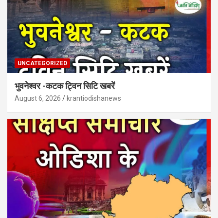
UNCATEGORIZED
भुवनेश्वर -कटक ट्विन सिटि खबरें
August 6, 2026
krantiodishanews